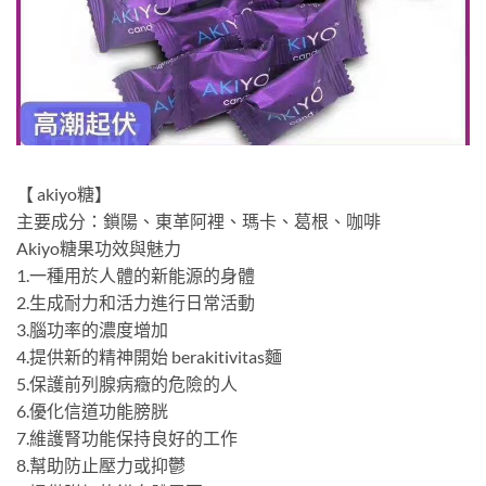
【 akiyo糖】
主要成分：鎖陽、東革阿裡、瑪卡、葛根、咖啡
Akiyo糖果功效與魅力
1.一種用於人體的新能源的身體
2.生成耐力和活力進行日常活動
3.腦功率的濃度增加
4.提供新的精神開始 berakitivitas麵
5.保護前列腺病癥的危險的人
6.優化信道功能膀胱
7.維護腎功能保持良好的工作
8.幫助防止壓力或抑鬱