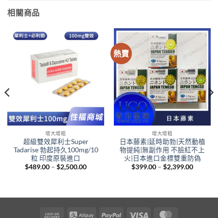
相關商品
熱賣
增大增粗
增大增粗
超級雙效犀利士Super
日本藤素|延時助勃|天然動植
Tadarise 勃起持久100mg/10
物提純|無副作用 不臉紅不上
粒 印度原裝進口
火|日本進口金標雙重防偽
Price
Price
$
489.00
–
$
2,500.00
$
399.00
–
$
2,399.00
range:
range:
$489.00
$399.00
through
through
$2,500.00
$2,399.
.
Cash
Alipay
PayPal
Visa
MasterCard