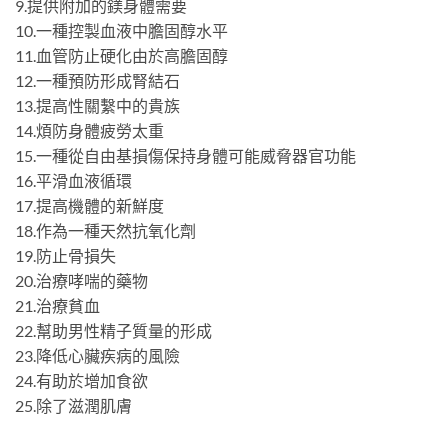
9.提供附加的鎂身體需要
10.一種控製血液中膽固醇水平
11.血管防止硬化由於高膽固醇
12.一種預防形成腎結石
13.提高性關繫中的貴族
14.煩防身體疲勞太重
15.一種從自由基損傷保持身體可能威脅器官功能
16.平滑血液循環
17.提高機體的新鮮度
18.作為一種天然抗氧化劑
19.防止骨損失
20.治療哮喘的藥物
21.治療貧血
22.幫助男性精子質量的形成
23.降低心臟疾病的風險
24.有助於增加食欲
25.除了滋潤肌膚