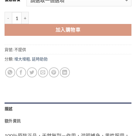
through
$1,939.00
印尼紫糖 Akiyo Candy 印尼精力糖 Akiyo能量糖 1盒25粒 香港現貨正
加入購物車
貨號:
不提供
分類:
增大增粗
,
延時助勃
描述
額外資訊
100％原裝正品，天然無副－作用，滋明補身，男性服用。