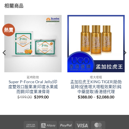
相關商品
熱賣
延時助勃
增大增粗
Super P-Force Oral Jelly|印
孟加拉虎王KING TIGER|助勃
度雙效口服果凍|印度水果威
延時|促進增大增粗效果好|純
而鋼|印度果凍偉哥
中藥提取|香港總代理
Original
Current
Price
$
499.00
$
399.00
$
388.00
–
$
2,088.00
price
price
range:
was:
is:
$388.00
$499.00.
$399.00.
through
00
$2,088.
gh
.00
Cash
Alipay
PayPal
Visa
MasterCard