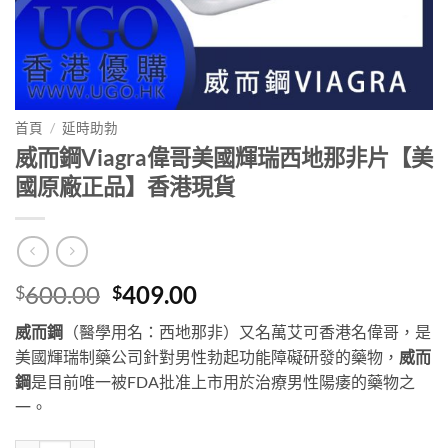
首頁
/
延時助勃
威而鋼Viagra偉哥美國輝瑞西地那非片【美
國原廠正品】香港現貨
Original
Current
600.00
409.00
$
$
price
price
威而鋼
（醫學用名：西地那非）又名萬艾可香港名偉哥，是
was:
is:
美國輝瑞制藥公司針對男性勃起功能障礙研發的藥物，
威而
$600.00.
$409.00.
鋼
是目前唯一被FDA批准上市用於治療男性陽痿的藥物之
一。