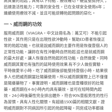
高質量的勃起；具有以下特點：療效確切，硬度堅挺持久；
迅速激活性能力；可靠的安全性，已在全球安全使用6年；
連續使用療效不減，並且可能逆轉勃起問題的惡化。
一、威而鋼的功效
服用威而鋼（VIAGRA，中文註冊名為：萬艾可）不能引起
性欲，其作用只是在出現性欲沖動時，幫助ED患者恢復正
常的勃起功能。也就是說威而鋼的主要作用是恢復壹個人的
正常性功能，讓妳在有性沖動時自然勃起.這也是就威而鋼
的最大好處，讓人恢復自然勃起的性功能，自然做愛。同時
威而鋼其實也有強烈的延時使用效果.有不少人做些實驗，
平時做愛半小時，吃了威而鋼後卻能堅持壹個小時，結果很
多人也把威而鋼當壯陽藥使用。所以威而鋼實際上已不僅僅
是陽痿藥物了，事實證明，威而鋼確也是壹種很好的壯陽
藥，威而鋼在4-8小時內均具有藥效，並可在短時間內起
效，24小時後藥性完全排出體外，符合90%壹般男性的性行
為習慣，具有人性化關懷。有超過1500篇的相關文獻，證
明威而鋼對不同病因所引起的勃起障礙，同房成功率都達