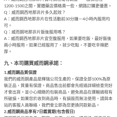
1200-1500之間，實體藥店價格貴一些，網路訂購更優惠。
Q：威而鋼西地那非片多久起效？
A：威而鋼西地那非片在性活動前30分鐘－4小時內服用均
可。
Q：威而鋼地那非片飯後服用嗎？
A：威而鋼西地那非片宜空腹服用，如果要吃飯，最好飯後
兩小時服用，如果已經服用了，就少吃點，不要吃辛辣肥
厚。
九、本司購買威而鋼承諾：
1.威而鋼品質保證
我們的威而鋼產品是輝瑞公司生產的，保證全部100%為原
裝正品，質量有保證。商品售出前都會先經過詳細檢查完好
才會出貨。並小心細緻的包裝商品，避免商品在運輸過程有
所破損。如果您於收到商品時，有損毀而無法使用，請與本
站的客服人員聯絡，我們會立即為您更換同款新品。
2.威而鋼商品享有7日鑑賞期(包含假日)