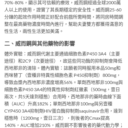
70%-80%，顯示其可信賴的療效，威而鋼經過全球2000萬
人以上的使用，證實了其長期穩定的安全性。威而鋼25-60
分鐘的起效作用時間正好配合前戲所需時間，將同房時間調
整在最高藥物濃度時間內進行，幫助夫妻雙方都獲得滿意的
性生活，兩性生活更加美滿。
二、威而鋼與其他藥物的影響
體外實驗：威而鋼代謝主要通過細胞色素P450 3A4（主要
途徑）和2C9（次要途徑），故這些同功酶的抑制劑會降低
西地那非的清除。體內實驗：誌願者同時服用本品50mg和
西咪替丁（壹種非特異性細胞色素 P450抑制劑）800mg，
導致血漿內西地那非濃度增高56%。單劑西地那非100mg與
細胞色素P450 3A4的特異性抑制劑紅黴素（500mg，壹日
兩次，共5天達到穩態）合用時，西地那非的藥時曲線下面
積（AUC）升高182%；單劑西地那非100mg與另壹種
CYP450 3A4抑制劑HIV蛋白酶抑制劑saquinavir合用，達到
穩態時（1200mg，壹日三次），則後者的Cmax提高
140%，AUC增加210%，威而鋼不影響後者的藥代動力學；