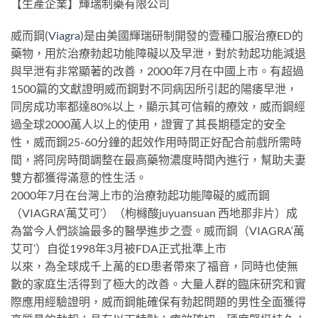
【生產企業】輝瑞制藥有限公司
威而鋼(
Viagra
)是由美國輝瑞研制開發的壹種口服治療ED的
藥物，用於治療勃起功能障礙以及早泄，對於勃起功能減退
與早泄有非常顯著的改善，2000年7月在中國上市。有超過
1500篇的文獻證明威而鋼對不同病因所引起的陽痿早泄，
同房成功率都達80%以上，顯示其可信賴的療效，威而鋼經
過全球2000萬人以上的使用，證實了其長期穩定的安全
性，威而鋼25-60分鐘的起效作用時間正好配合前戲所需時
間，將同房時間調整在最高藥物濃度時間內進行，幫助夫妻
雙方都獲得滿意的性生活。
2000年7月在台灣上市的治療勃起功能障礙的威而鋼
（VIAGRA‘萬艾可’）（枸櫞酸juyuansuan 西地那非片）成
為當今人們談論最多的醫學進步之壹。威而鋼（VIAGRA‘萬
艾可’）自從1998年3月被FDA正式批準上市
以來，為全球成千上萬的ED患者帶來了福音，同時也使無
數的家庭生活得到了極大的改善。大量人群的臨床研究和實
際應用經驗證明，威而鋼能確保有勃起問題的男性全面獲得