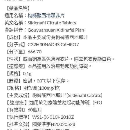
【藥品名稱】
通用名稱：
枸櫞酸西地那非片
英文名稱：Sildenafil Citrate Tablets
漢語拼音：Gouyuansuan Xidinafei Pian
【成份】本品主要成份為枸櫞酸西地那非
【分子式】C22H30N6O4S·C6H8O7
【分子量】666.70
【性狀】威而鋼為藍色薄膜衣片，除去包衣後顯白色。
【適應癥】本品適用於治療勃起功能障礙。
【規格】0.1g
【貯藏】密封，30℃以下保存。
【規 格】4粒/盒(100mg/粒)
【主要成份】枸櫞酸西地那非”(Sildenafil Citratc)
【 適應癥 】適用於治療陰莖勃起功能障礙（ED）
【有效期】60個月
【執行標準】WS1-(X-010)-2010Z
【批準文號】國藥準字H20020528