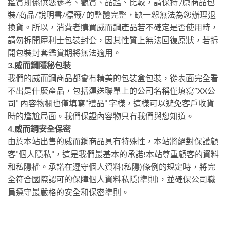
鑑賞期係供您參考、觀賞、品鑑、比較，請保持 /原商品包
裝/商品/說明書/標籤/ 的整體完整，缺一恕無法為您辦理退
換貨。所以，消費者購買威而鋼產品若不確定是否使用時，
請勿拆開犀利士包裝封套，因其性質上無法回復原狀，若拆
開包裝封套鑑賞期將無法適用。
3.威而鋼隱秘包裝
我們的威而鋼商品都會有精美的包裝盒包裝，從表面完全看
不出是什麼產品，包括運送聯單上的公司名稱僅填寫”XX公
司” 內容物欄也僅填寫”禮品” 字樣，這樣可以避免客戶收貨
時的尷尬局面。我們保證內容物只有我們與您知道。
4.威而鋼安全保密
由於本站出售的威而鋼商品具有特殊性，本站將絕對保護顧
客”個人隱私”，這是我們最基本的承諾!本站尊重顧客的資料
和私隱權。承諾在遵守個人資料(私隱)條例的規定時，將完
全符合國際認可的保障個人資料私隱(準則)，並確保公司職
員遵守最嚴格的安全和保密準則。