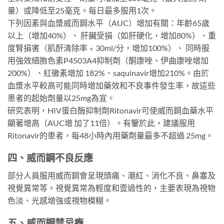
量）或降低至25毫克。每日最多服用1次。
下列因素與血漿威而鋼水平（AUC）增加有關：年齡65歲
以上（增加40%）、 肝臟受損（如肝硬化，增加80%）、重
度腎損害（肌酐清除率﹤30ml/分，增加100%）、 同時服
用強效細胞色素P4503A4抑制劑（酮康唑、伊曲康唑增加
200%）、紅黴素增加 182%、saquinavir增加210%。由於
血漿水平較高可能同時增加藥效和不良事件發生率，故這些
患者的起始劑量以25mg為宜。
研究表明，HIV蛋白酶抑制劑Ritonavir可使威而鋼血藥水平
顯著增高（AUC增 加了11倍）。有鑒於此，建議服用
Ritonavir的患者，每48小時內用藥劑量最多不超過 25mg。
四、威而鋼不良反應
部分人員服用威而鋼會呈現頭痛、潮紅、消化不良、鼻塞及
視覺異常等。視覺異常為輕度和壹過性的，主要表現為視物
色淡、光感增強或視物模糊。
五、威而鋼禁忌癥