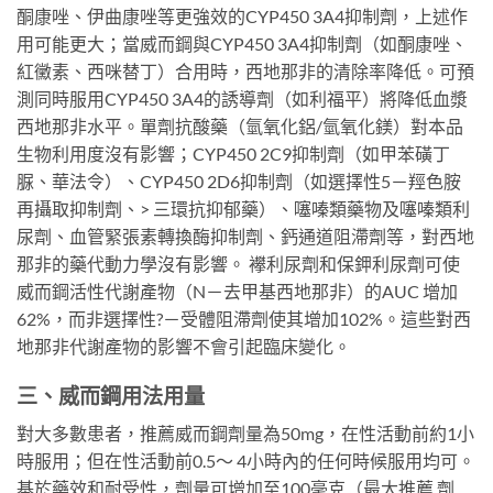
酮康唑、伊曲康唑等更強效的CYP450 3A4抑制劑，上述作
用可能更大；當威而鋼與CYP450 3A4抑制劑（如酮康唑、
紅黴素、西咪替丁）合用時，西地那非的清除率降低。可預
測同時服用CYP450 3A4的誘導劑（如利福平）將降低血漿
西地那非水平。單劑抗酸藥（氫氧化鋁/氫氧化鎂）對本品
生物利用度沒有影響；CYP450 2C9抑制劑（如甲苯磺丁
脲、華法令）、CYP450 2D6抑制劑（如選擇性5－羥色胺
再攝取抑制劑、> 三環抗抑郁藥）、噻嗪類藥物及噻嗪類利
尿劑、血管緊張素轉換酶抑制劑、鈣通道阻滯劑等，對西地
那非的藥代動力學沒有影響。 襻利尿劑和保鉀利尿劑可使
威而鋼活性代謝產物（N－去甲基西地那非）的AUC 增加
62%，而非選擇性?－受體阻滯劑使其增加102%。這些對西
地那非代謝產物的影響不會引起臨床變化。
三、威而鋼用法用量
對大多數患者，推薦威而鋼劑量為50mg，在性活動前約1小
時服用；但在性活動前0.5～ 4小時內的任何時候服用均可。
基於藥效和耐受性，劑量可增加至100毫克（最大推薦 劑