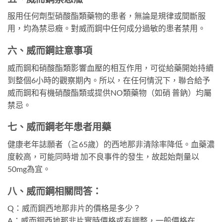
服用任何劑型硝酸酯類藥物的患者，無論是規律或間斷服
用，均為禁忌癥。對威而鋼中任何成分過敏的患者禁用。
六、威而鋼註意事項
威而鋼和硝酸酯類影響血壓的相互作用，可從給藥開始持續
到整個6小時的觀察期內。所以，在任何情況下，聯合給予
威而鋼和有機硝酸酯類或提供NO類藥物（如硝 普鈉）均屬
禁忌。
七、威而鋼老年患者用藥
健康老年誌願者（≧65歲）的西地那非清除率降低。血藥濃
度較高，可能同時增 加不良事件的發生，故起始劑量以
50mg為宜。
八、威而鋼相關問答：
Q：威而鋼西地那非片的價格是多少？
A：威而鋼西地那非片實時價格或有調整，一般價格在