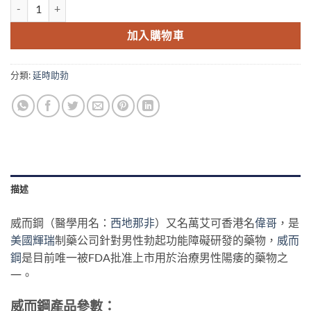
威而鋼Viagra偉哥美國輝瑞西地那非片【美國原廠正品】香港現貨 數
加入購物車
分類:
延時助勃
描述
威而鋼（醫學用名：
西地那非
）又名萬艾可香港名
偉哥
，是
美國輝瑞
制藥公司針對男性勃起功能障礙研發的藥物，
威而
鋼
是目前唯一被FDA批准上市用於治療男性陽痿的藥物之
一。
威而鋼產品參數：