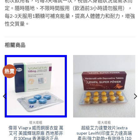
初次飲用者，可每3天嚐試一次，視個人身體狀況或需求而
定。隨時隨地、不限時間服用（飲酒前3小時請勿服用），
每2-3天服用1顆糖可補充能量，提高人體體力和耐力，增強
性交質量。
相關商品
熱賣
增大增粗
增大增粗
偉哥 Viagra 威而鋼膜衣錠 萬
超級艾力達雙效片|extra
艾可 美國輝瑞原廠 西地那非
super Levifil|印度艾力達高端
片100mg 香港藥店正品
產品|強力助勃+有效持久|10