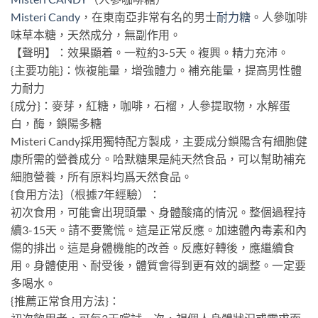
Misteri Candy
，在東南亞非常有名的男士
耐力糖
。人參咖啡
味草本糖，天然成分，無副作用。
【聲明】：效果顯着。一粒約3-5天。複興。精力充沛。
{主要功能}：恢複能量，增強體力。補充能量，提高男性體
力耐力
{成分}：麥芽，紅糖，咖啡，石榴，人參提取物，水解蛋
白，酶，鎖陽多糖
Misteri Candy採用獨特配方製成，主要成分鎖陽含有細胞健
康所需的營養成分。哈默糖果是純天然食品，可以幫助補充
細胞營養，所有原料均爲天然食品。
{食用方法}（根據7年經驗）：
初次食用，可能會出現頭暈、身體酸痛的情況。整個過程持
續3-15天。請不要驚慌。這是正常反應。加速體內毒素和內
傷的排出。這是身體機能的改善。反應好轉後，應繼續食
用。身體使用、耐受後，體質會得到更有效的調整。一定要
多喝水。
{推薦正常食用方法}：