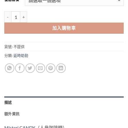
through
$1,999.00
印尼红糖 Misteri Candy 人參咖啡糖 咖啡糖 耐力糖 30/1盒 香港現貨正
加入購物車
貨號:
不提供
分類:
延時助勃
描述
額外資訊
Misteri CANDY
（人參咖啡糖）