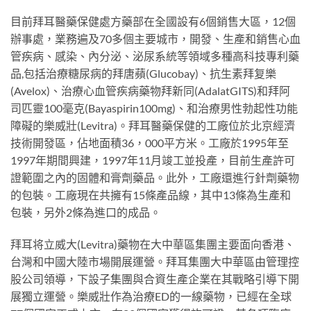
目前拜耳醫藥保健處方藥部在全國設有6個銷售大區，12個
辦事處，業務遍及70多個主要城市，開發、生產和銷售心血
管疾病、感染、內分泌、泌尿系統等領域多種高科技專利藥
品,包括治療糖尿病的拜唐蘋(Glucobay)、抗生素拜复樂
(Avelox)、治療心血管疾病藥物拜新同(AdalatGITS)和拜阿
司匹靈100毫克(Bayaspirin100mg)、和治療男性勃起性功能
障礙的樂威壯(Levitra)。拜耳醫藥保健的工廠位於北京經濟
技術開發區，佔地面積36，000平方米。工廠於1995年至
1997年期間興建，1997年11月竣工並投產，目前生產許可
證範圍之內的固體和膏劑藥品。此外，工廠還進行針劑藥物
的包裝。工廠現在共擁有15條產品線，其中13條為生產和
包裝，另外2條為進口的成品。
拜耳将立威大(Levitra)藥物在大中華區集團主要面向香港、
台灣和中國大陸市場開展運營。拜耳集團大中華區由管理控
股公司領導，下設子集團與合資生產企業在其戰略引導下開
展獨立運營。樂威壯作為治療ED的一線藥物，已經在全球