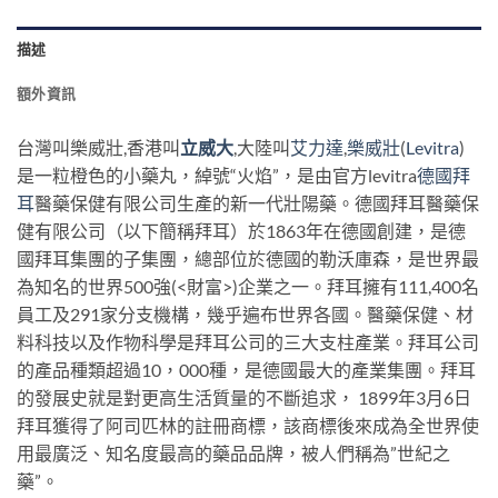
描述
額外資訊
台灣叫樂威壯,香港叫
立威大
,大陸叫
艾力達
,
樂威壯
(
Levitra
)
是一粒橙色的小藥丸，綽號“火焰”，是由官方levitra
德國拜
耳
醫藥保健有限公司生產的新一代壯陽藥。德國拜耳醫藥保
健有限公司（以下簡稱拜耳）於1863年在德國創建，是德
國拜耳集團的子集團，總部位於德國的勒沃庫森，是世界最
為知名的世界500強(<財富>)企業之一。拜耳擁有111,400名
員工及291家分支機構，幾乎遍布世界各國。醫藥保健、材
料科技以及作物科學是拜耳公司的三大支柱產業。拜耳公司
的產品種類超過10，000種，是德國最大的產業集團。拜耳
的發展史就是對更高生活質量的不斷追求， 1899年3月6日
拜耳獲得了阿司匹林的註冊商標，該商標後來成為全世界使
用最廣泛、知名度最高的藥品品牌，被人們稱為”世紀之
藥”。