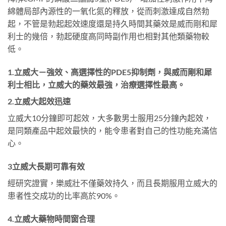
綿體局部內源性的一氧化氮的釋放，從而刺激達成自然勃
起，不管是勃起起效速度還是持久時間其藥效是威而剛和犀
利士的幾倍，勃起硬度高同時副作用也相對其他類藥物較
低。
1.立威大－強效、高選擇性的PDE5抑制劑，與威而剛和犀
利士相比，立威大的藥效最強，治療選擇性最高。
2.立威大起效迅速
立威大10分鐘即可起效，大多數男士服用25分鐘內起效，
是同類產品中起效最快的，能令患者對自己的性功能充滿信
心。
3立威大長期可靠有效
經研究證實，樂威壯不僅藥效持久，而且長期服用立威大的
患者性交成功的比率高於90%。
4.立威大藥物時間窗合理