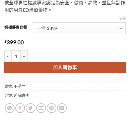
被全球男性權威專家認定為安全、健康、高效，並且無副作
用的男性ED治療藥物。
清除
選擇優惠套餐
$
399.00
立威大|樂威壯|艾力達|levitra德國拜耳原裝進口正品 數量
加入購物車
貨號:
不提供
分類:
延時助勃