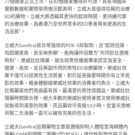
77個國家正式上市，在82個國家獲得許可證，其各項臨床
實驗數據和實際使用情況都表明，立威大是值得信賴的治療
ED的藥物。立威大將憑藉其更快的起效時間、更持續可靠
的治療效果，為香港乃至世界眾多的ED患者帶來更高的生
活品質”。
立威大(Levitra)是非常強效的PDE-5抑製劑，且“起效迅速、
勃起硬度高、安全無依賴”，能夠讓伴侶雙方“共同抓住激情
時刻”，樂威壯壯陽藥，被全球男性權威專家認定為安全、
健康、高效，並且無副作用的男性ED治療藥物。樂威壯效
果不僅可以提高性生活質量，對於延長做愛時間也有立竿見
影的效果，親身體驗過樂威壯效果的消費者均表示，立威大
壯陽藥是他們見過最有效，最滿意的男性保健品。樂威壯壯
陽藥時間窗合理，絕大多數的樂威壯使用者首次使用樂威壯
就能得到滿意的效果，而且藥效可長達12小時。從當天傍晚
到第二天清晨一直可以擁有完美的性生活。
立威大(Levitra)這類藥物主要是通過抑制人體陰莖海綿體內
降解cGMP的磷酸二酯酶5型(PDE5)，增加性刺激作用下海