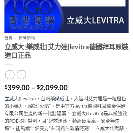
首頁
/
延時助勃
立威大|樂威壯|艾力達|levitra德國拜耳原裝
進口正品
Price
399.00
–
2,099.00
$
$
range:
立威大
(Levitra)，台灣稱
樂威壯
，大陸叫艾力達是一粒橙色
$399.00
的小藥丸，綽號“火焰”，是由官方levitra德國拜耳醫藥保健
through
有限公司生產的新一代壯陽藥。 立威大(Levitra)是非常強效
$2,099.00
的PDE-5抑製劑，且“起效迅速、勃起硬度高、安全無依
賴”，能夠讓伴侶雙方“共同抓住激情時刻”，立威大壯陽藥，