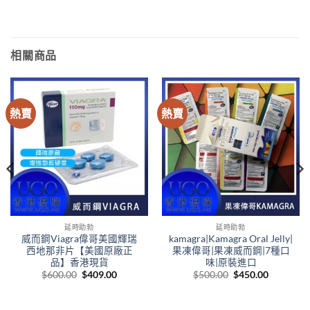
相關商品
熱賣
熱賣
延時助勃
延時助勃
威而鋼Viagra偉哥美國輝瑞
kamagra|Kamagra Oral Jelly|
西地那非片【美國原廠正
果凍偉哥|果凍威而鋼|7種口
品】香港現貨
味|原裝進口
Original
Current
Original
Current
$
600.00
$
409.00
$
500.00
$
450.00
price
price
price
price
was:
is:
was:
is:
.
$600.00.
$409.00.
$500.00.
$450.00.