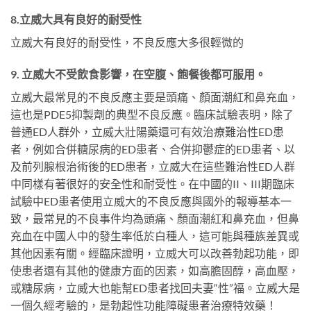
8.立威大具有良好的耐受性
立威大有良好的耐受性，不良反應大多很輕微的
9. 立威大不受飲食影響，在空腹、飽餐後都可服用。
立威大最常見的不良反應主要是頭痛、顏面潮紅和鼻充血，
這也是PDE5抑製劑的典型不良反應。臨床試驗表明，除了
普通ED人群外，立威大壯陽藥還可有效治療難治性ED患
者，例如合併糖尿病的ED患者、合併抑鬱症的ED患者、以
及前列腺根治術後的ED患者，立威大在這些難治性ED人群
中同樣有著很好的安全性和耐受性。在中國的II、III期臨床
試驗中ED患者使用立威大的不良反應與國外的報導基本一
致，最常見的不良事件均為頭痛、顏面潮紅和鼻充血，但鼻
充血在中國人中的發生率低於白種人，這可能與種族差異或
其他因素有關。經臨床證明，立威大可以改善勃起功能，即
使患者還有其他的健康方面的因素，如高膽固醇，高血壓，
或糖尿病，立威大也能幫ED患者找回夫妻“性”福。立威大是
一個久經考驗的，是勃起性功能障礙患者治療特效藥！