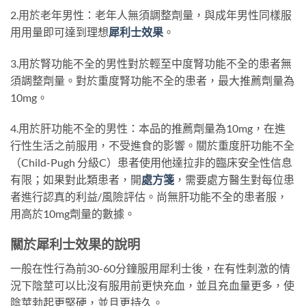
2.用於老年男性：老年人無須調整劑量，與成年男性同樣服
用用量即可達到理想
犀利士效果
。
3.用於腎功能不全的男性對於輕至中度腎功能不全的患者無
須調整劑量。對於重度腎功能不全的患者，最大推薦劑量為
10mg。
4.用於肝功能不全的男性：本品的推薦劑量為10mg，在進
行性生活之前服用，不受進食的影響。關於重度肝功能不全
（Child-Pugh 分級C）患者使用他達拉非的臨床安全性信息
有限；如果對此類患者，開
處方箋
，需要處方醫生對每位患
者進行認真的利益/風險評估。尚無肝功能不全的患者服，
用高於10mg劑量的數據。
關於犀利士效果的說明
一般在性行為前30-60分鐘服用犀利士後，在有性刺激的情
況下陰莖可以比沒有服用前更快充血，並且充血量更多，使
陰莖勃起更堅硬，並且更持久。