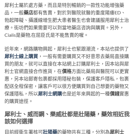
犀利士屬於處方藥，而且是特別暢銷的一款性功能增強藥
品，一般
藥店
都有售賣，對於到醫院就醫的重度陽痿ED、
勃起障礙、攝護線增生肥大患者醫生也會建議服用犀利士治
療。街坊們如果需要可以到當地藥店咨詢與購買。另外，
Cialis是藥物,在屈臣氏是不能售賣的喔。
近年來，網路購物興起，犀利士也緊跟潮流，本站也提供了
犀利士線上購買
，一般有需要購買又不好意思去藥局直接購
買的朋友，就可以直接在本站網上訂購犀利士，因本站與犀
利士官網直接合作進貨，在
價格
方面比藥局與醫院可以更實
惠，另本站郵寄包裹都採用隱秘包裝，保護客戶隱私，包裹
配送全程保密，讓客戶可以很方便購買到自己想要的藥物又
保護隱私，所以
犀利士網購
也是近年來興起的一種
價錢
實惠
的購買途徑。
犀利士、威而鋼、樂威壯都是壯陽藥，藥效相近我
該如何選擇
目前經衛生署核可
壯陽藥
的藥物共有三種，分別為
犀利士