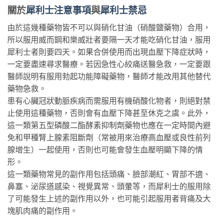
關於
犀利士注意事項
與
犀利士禁忌
由於這幾種藥物皆不可以與硝化甘油（硝酸鹽藥物）合用，
所以服用威而鋼和樂威壯者要隔一天才能吃硝化甘油，服用
犀利士者則要四天。如果合併使用而出現血壓下降症狀時，
一定要盡速尋求醫療。若因急性心絞痛送醫急救，一定要跟
醫師說明有服用勃起功能障礙藥物，醫師才能改用其他替代
藥物急救。
患有心臟冠狀動脈疾病而需服用有機硝酸化物者，則絕對禁
止使用這種藥物，否則會有血壓下降甚至休克之虞。此外，
這一類第五型磷酸二酯酵素抑制劑藥物也應在一定時間內避
免和甲種腎上腺素阻斷劑（常被用來治療高血壓或良性前列
腺增生）一起使用，否則也可能會發生血壓明顯下降的情
形。
這一類藥物常見的副作用包括頭痛、臉部潮紅、胃部不適、
鼻塞、泌尿道感染、視覺異常、頭暈等，而犀利士的服用除
了可能發生上述的副作用以外，也可能引起服用者背痛及大
塊肌肉痛的副作用。