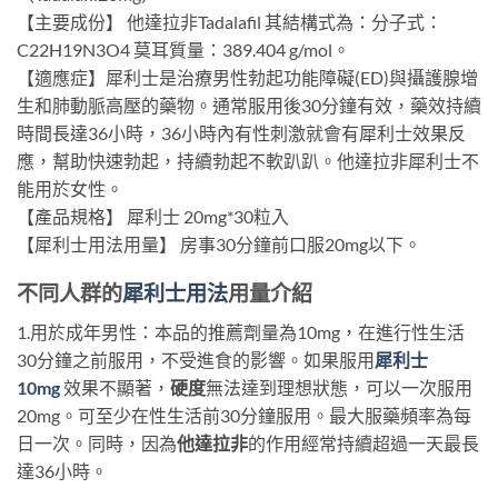
【主要成份】 他達拉非Tadalafil 其結構式為：分子式：
C22H19N3O4 莫耳質量：389.404 g/mol。
【適應症】犀利士是治療男性勃起功能障礙(ED)與攝護腺增
生和肺動脈高壓的藥物。通常服用後30分鐘有效，藥效持續
時間長達36小時，36小時內有性刺激就會有犀利士效果反
應，幫助快速勃起，持續勃起不軟趴趴。他達拉非犀利士不
能用於女性。
【產品規格】 犀利士 20mg*30粒入
【犀利士用法用量】 房事30分鐘前口服20mg以下。
不同人群的
犀利士用法
用量介紹
1.用於成年男性：本品的推薦劑量為10mg，在進行性生活
30分鐘之前服用，不受進食的影響。如果服用
犀利士
10mg
效果不顯著，
硬度
無法達到理想狀態，可以一次服用
20mg。可至少在性生活前30分鐘服用。最大服藥頻率為每
日一次。同時，因為
他達拉非
的作用經常持續超過一天最長
達36小時。