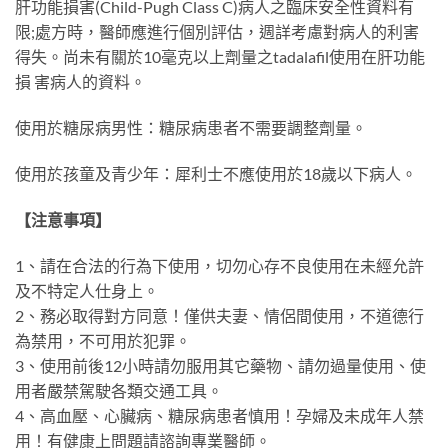
肝功能損害(Child-Pugh Class C)病人之臨床安全性資料有
限;處方時，醫師應進行個別評估，週詳考慮對病人的利害
得失。尚未有關於10毫克以上劑量之tadalafil使用在肝功能
損 害病人的資料。
使用於糖尿病男性：糖尿病患者不需要調整劑量。
使用於孩童及青少年：犀利士不應使用於18歲以下病人。
【注意事項】
1、請在合法的行為下使用，切勿心存不良使用在未經允許
及不特定人仕身上。
2、務必取得對方同意！僅供夫妻、情侶間使用，不道德行
為禁用，不可用於犯罪。
3、使用前後12小時請勿服用其它藥物、請勿過量使用、使
用者嚴禁駕駛各類交通工具。
4、高血壓、心臟病、糖尿病患者慎用！孕婦及未成年人禁
用！有健康上問題請諮詢專業醫師。