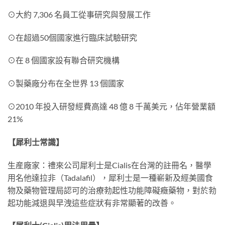
⊙大約 7,306 名員工從事研究與發展工作
⊙在超過50個國家進行臨床試驗研究
⊙在 8 個國家設有聯合研究機構
⊙製藥廠分布在全世界 13 個國家
⊙2010 年投入研發經費高達 48 億 8 千萬美元，佔年營業額
21%
【犀利士常識】
生産廠家：禮來公司犀利士是Cialis在台灣的註冊名，醫學
用名他達拉非（Tadalafil），犀利士是一種嶄新及經美國食
物及藥物管理局認可的治療勃起性功能障礙癥藥物，對於勃
起功能減退與早洩這些症狀有非常顯著的改善。