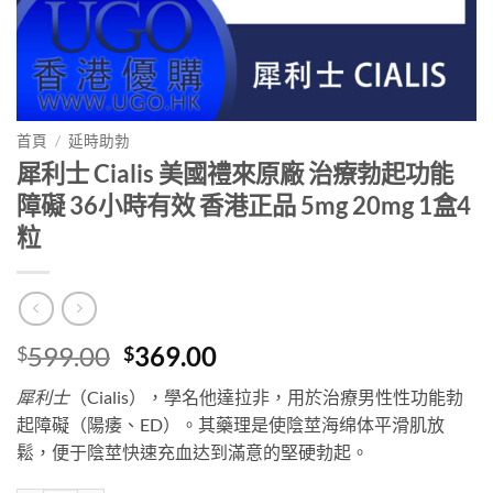
首頁
/
延時助勃
犀利士 Cialis 美國禮來原廠 治療勃起功能
障礙 36小時有效 香港正品 5mg 20mg 1盒4
粒
Original
Current
599.00
369.00
$
$
price
price
犀利士
（Cialis），學名他達拉非，用於治療男性性功能勃
was:
is:
起障礙（陽痿、ED）。其藥理是使陰莖海绵体平滑肌放
$599.00.
$369.00.
鬆，便于陰莖快速充血达到滿意的堅硬勃起。