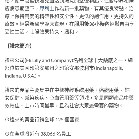
鬆，便于陰莖快速充血达到滿意的堅硬勃起。在醫學界和陽
痿病患期望下，
犀利士
作為新一批藥物，有其優良特點。治
療上保持高度的精確性和安全性。更低的副作用，更持久的
療效。經最新醫學臨床實現，在
服用後36小時內
輕鬆自由享
受性生活，壯陽效果持久、溫和。
【禮來簡介】
禮來公司(Eli Lilly and Company)名列全球十大藥廠之一，總
部位於美國印第安那州之印第安那波利市(Indianapolis,
Indiana, U.S.A.)。
禮來的產品主要集中在中樞神經系統用藥、癌癥用藥、 婦
女保健、感染疾病、心血管用藥等領域，多是同類產品中藥
效較佳、上市時間最早，且為社會大眾最需要的藥物。
⊙禮來的藥品行銷全球 125 個國家
⊙在全球將近有 38,066 名員工