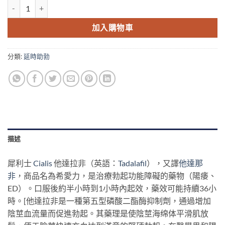
犀利士 Cialis 美國禮來原廠 治療勃起功能障礙 36小時有效 香港正品 5mg
加入購物車
分類:
延時助勃
描述
犀利士
Cialis
他達拉非（英語：
Tadalafil
），又譯
他達那
非
，商品名為希愛力，是治療勃起功能障礙的藥物（陽痿、
ED）。口服後約半小時到1小時內起效，藥效可能持續36小
時。[他達拉非是一種第五型磷酸二酯酶抑制劑，通過增加
陰莖血流量而促進勃起。其藥理是使陰莖海绵体平滑肌放