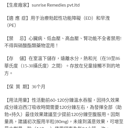
【生産廠家】sunrise Remedies pvt.ltd
【適 應 症】用于治療勃起性功能障礙（ED）和早洩
（PE）
【禁 忌】心臟病、低血壓、高血壓、腎功能不全者禁用!
不得與硝酸酯類藥物混用！
【存 儲】
在室溫下儲存，遠離水分，熱和光（在59至86
華氏度（15-30攝氏度）之間）。存放在兒童接觸不到的地
方。
【保 質 期】36个月
【用法用量】性活動前60-120分鐘溫水吞服，因持久效果
成分達泊西汀吸收時間需要120分鐘左右，為發揮全部（助
勃+持久）最佳效果建議至少提前120分鐘空腹服用。因劑
量高，建議初次服用半粒(80mg)，未達到滿意效果，可增至