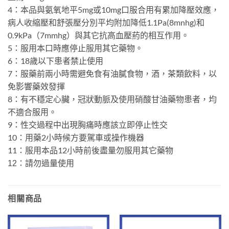
4：本品與氨氧地平5mg或10mg口服合用有累加降壓效應，
病人收縮壓和舒張壓分別平均附加降低1.1Pa(8mnhg)和
0.9kPa（7mmhg）與其它抗高血壓葯的相互作用。
5：服用本口時應停止服用其它藥物。
6：18歲以下患者禁止使用
7：服藥前兩小時需避免食有油膩食物，酒，茶類飲料，以
免影響藥效發揮
8：有不穩定心臟，冠狀動脈及使用硝酸甘油藥物患者，均
不適合服用。
9：性交過程中出現胸痛時應該立即停止性交
10：用藥2小時候方要駕車或操作機器
11：服用本品12小時前後盡量勿服用其它藥物
12：請勿過量使用
相關商品