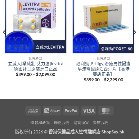
延時助勃
延時助勃
立威大|樂威壯|艾力達|levitra
必利勁(Priligy)治療男性陽痿
德國拜耳原裝進口正品
早洩鹽酸達泊西汀片【香港
藥店正品】
Price
$
399.00
–
$
2,099.00
range:
Price
$
399.00
–
$
2,299.00
$399.00
range:
through
$399.00
$2,099.00
.
through
$2,299.
Cash
Alipay
PayPal
Visa
MasterCard
On
條款和政策
聯絡我們
退貨換貨
關於我們
Delivery
版权所有 2026 ©
香港保健品成人性情趣網店 ShopSex.hk