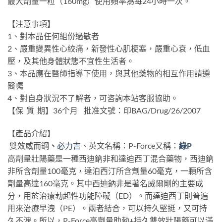
最大劑量一粒（160mg）使用頻率為每24小時一次。
【注意事項】
1、對本品任何組份過敏者
2、嚴重變異性心絞痛，新發性心肌梗塞，嚴重心衰，低血
壓，及其他身體狀態不宜性生活者。
3、本品應在醫師指導下使用，與其他藥物的相互作用請遵
醫囑
4、對自身狀況不了解者，可咨詢本站客服協助。
【保 質 期】36个月 批准文號：印BAG/Drug/26/2007
【產品介紹】
雙效威而鋼
、
英文名稱：P-Force又稱：
綠P
必力吉
、
高劑量壯陽藥是一種西迪鈉非和達迫西丁混合藥物，西迪鈉
非所含劑量100毫克，達泊西汀所含劑量60毫克，一顆所含
劑量高達160毫克。其中西迪鈉非是著名威爾剛的主要成
分，用於治療勃起性功能障礙（ED）。而達迫西丁則普遍
用來治療早洩（PE）。兩者結合，可以持久堅挺，又可持
久不洩。所以，P-Force高劑量助勃+持久雙效壯陽藥可以滿