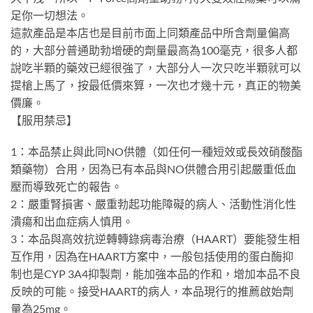
足你一切想法。
這款產品是本店也是目前市面上同類產品中所含劑量偏高
的，大部分普通助勃增硬的劑量最高為100毫克，很多人都
說吃半顆的藥效已經很強了，大部分人一次只吃半顆就可以
提槍上馬了，按最低價來算，一次也才幾十元，真正的物美
價廉。
【服用禁忌】
1：本品禁止與此同NO供體（如任何一種短效或長效硝酸酯
類藥物）合用，因為已有本品與NO供體合用引起嚴重低血
壓而導致死亡的報告。
2：嚴重腎損害、嚴重勃起功能障礙的病人、活動性消化性
潰瘍和出血症病人慎用。
3：本品與高效抗逆轉轉錄病毒治療（HAART）要能發生相
互作用，因為在HAART方案中，一般包括使用的蛋白酶抑
制也是CYP 3A4抑製劑，能加強本品的作和，增加本品不良
反映的可能。接受HAART的病人，本品現行的推薦啟始劑
量為25mg。