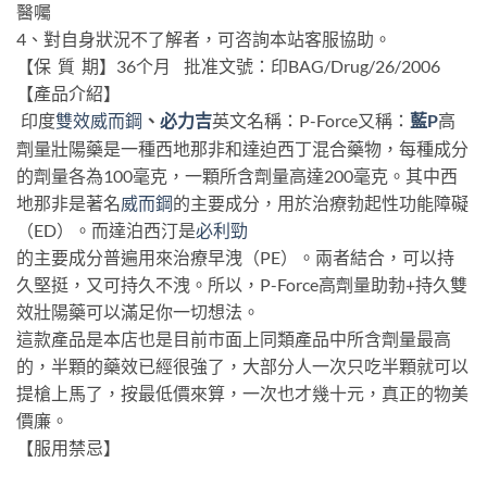
醫囑
4、對自身狀況不了解者，可咨詢本站客服協助。
【保 質 期】36个月 批准文號：印BAG/Drug/26/2006
【產品介紹】
、
英文名稱：P-Force又稱：
藍P
高
印度
雙效威而鋼
必力吉
劑量壯陽藥是一種西地那非和達迫西丁混合藥物，每種成分
的劑量各為100毫克，一顆所含劑量高達200毫克。其中西
地那非是著名
威而鋼
的主要成分，用於治療勃起性功能障礙
（ED）。而達泊西汀是
必利勁
的主要成分普遍用來治療早洩（PE）。兩者結合，可以持
久堅挺，又可持久不洩。所以，P-Force高劑量助勃+持久雙
效壯陽藥可以滿足你一切想法。
這款產品是本店也是目前市面上同類產品中所含劑量最高
的，半顆的藥效已經很強了，大部分人一次只吃半顆就可以
提槍上馬了，按最低價來算，一次也才幾十元，真正的物美
價廉。
【服用禁忌】