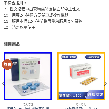
不適合服用。
9：性交過程中出現胸痛時應該立即停止性交
10：用藥2小時候方要駕車或操作機器
11：服用本品12小時前後盡量勿服用其它藥物
12：請勿過量使用
相關商品
熱賣
增大增粗
增大增粗
偉哥 Viagra 威而鋼膜衣錠 萬
超級雙效犀利士Super