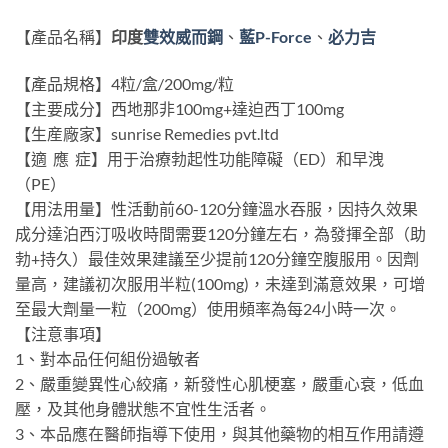
藍P-Force
、
【產品名稱】
印度
雙效威而鋼
、
必力吉
【產品規格】4粒/盒/200mg/粒
【主要成分】西地那非100mg+達迫西丁100mg
【生産廠家】sunrise Remedies pvt.ltd
【適 應 症】用于治療勃起性功能障礙（ED）和早洩
（PE）
【用法用量】性活動前60-120分鐘溫水吞服，因持久效果
成分達泊西汀吸收時間需要120分鐘左右，為發揮全部（助
勃+持久）最佳效果建議至少提前120分鐘空腹服用。因劑
量高，建議初次服用半粒(100mg)，未達到滿意效果，可增
至最大劑量一粒（200mg）使用頻率為每24小時一次。
【注意事項】
1、對本品任何組份過敏者
2、嚴重變異性心絞痛，新發性心肌梗塞，嚴重心衰，低血
壓，及其他身體狀態不宜性生活者。
3、本品應在醫師指導下使用，與其他藥物的相互作用請遵