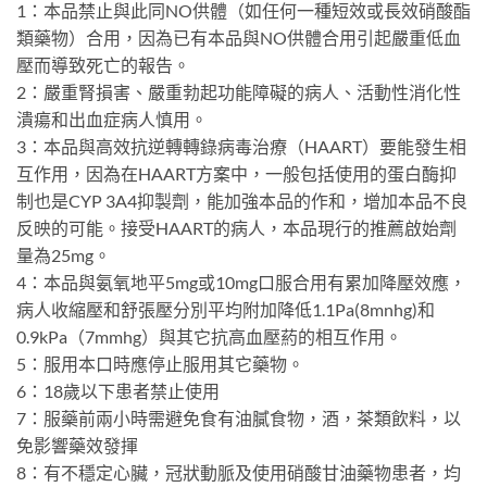
1：本品禁止與此同NO供體（如任何一種短效或長效硝酸酯
類藥物）合用，因為已有本品與NO供體合用引起嚴重低血
壓而導致死亡的報告。
2：嚴重腎損害、嚴重勃起功能障礙的病人、活動性消化性
潰瘍和出血症病人慎用。
3：本品與高效抗逆轉轉錄病毒治療（HAART）要能發生相
互作用，因為在HAART方案中，一般包括使用的蛋白酶抑
制也是CYP 3A4抑製劑，能加強本品的作和，增加本品不良
反映的可能。接受HAART的病人，本品現行的推薦啟始劑
量為25mg。
4：本品與氨氧地平5mg或10mg口服合用有累加降壓效應，
病人收縮壓和舒張壓分別平均附加降低1.1Pa(8mnhg)和
0.9kPa（7mmhg）與其它抗高血壓葯的相互作用。
5：服用本口時應停止服用其它藥物。
6：18歲以下患者禁止使用
7：服藥前兩小時需避免食有油膩食物，酒，茶類飲料，以
免影響藥效發揮
8：有不穩定心臟，冠狀動脈及使用硝酸甘油藥物患者，均