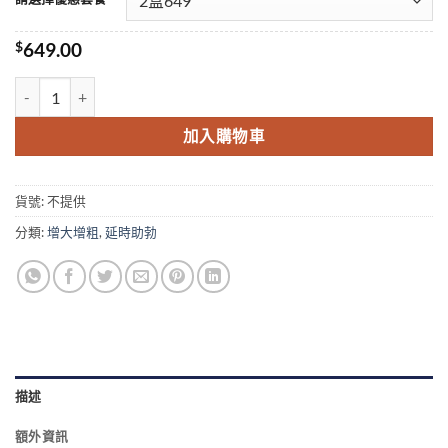
through
$2,199.00
$
649.00
P-Force 超級雙效威而鋼加強版 藍P 普力吉 必利吉 數量
加入購物車
貨號:
不提供
分類:
增大增粗
,
延時助勃
描述
額外資訊