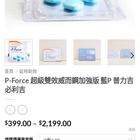
首頁
/
延時助勃
P-Force 超級雙效威而鋼加強版 藍P 普力吉
必利吉
Price
399.00
–
2,199.00
$
$
range:
清除
$399.00
請選擇優惠套餐