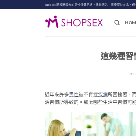
Skip
ShopSex是香港最大的男性保健品網上購物網站、保證原裝正品，假
to
content
HOM
這幾種習
POS
近年來許多
男性
被不育症
疾病
所困擾著，
活習慣所導致的。那麼哪些生活中習慣可