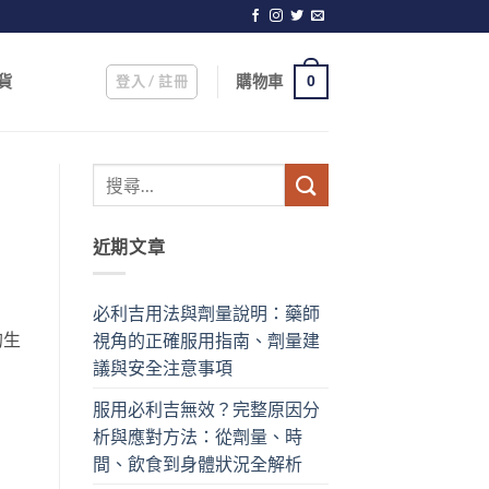
登入 / 註冊
購物車
貨
0
近期文章
必利吉用法與劑量說明：藥師
的生
視角的正確服用指南、劑量建
議與安全注意事項
服用必利吉無效？完整原因分
析與應對方法：從劑量、時
間、飲食到身體狀況全解析