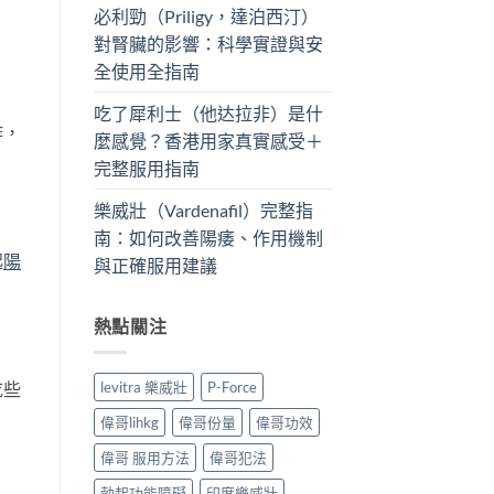
必利勁（Priligy，達泊西汀）
對腎臟的影響：科學實證與安
全使用全指南
吃了犀利士（他达拉非）是什
作，
麼感覺？香港用家真實感受＋
完整服用指南
樂威壯（Vardenafil）完整指
南：如何改善陽痿、作用機制
起
陽
與正確服用建議
熱點關注
levitra 樂威壯
P-Force
吃些
偉哥lihkg
偉哥份量
偉哥功效
偉哥 服用方法
偉哥犯法
勃起功能障礙
印度樂威壯