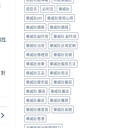
不
屈臣氏
必利吉
樂威壯
樂威壯ptt
樂威壯使用心得
樂威壯價格
樂威壯價錢
樂威壯副作用
樂威壯 副作用
臨
性
樂威壯功效
樂威壯台灣官網
樂威壯哪裡買
樂威壯官網
樂威壯效果
樂威壯服用方法
，對
樂威壯正品
樂威壯用法
樂威壯膜衣錠
樂威壯藥局
樂威壯 藥局
樂威壯藥店
樂威壯藥房
樂威壯購買
樂威壯邊度買
樂威壯長期
樂威壯香港
治療勃起功能障礙ED