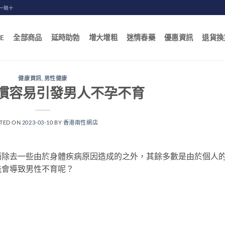
一賠十
E
全部商品
延時助勃
增大增粗
迷情春藥
優惠資訊
退貨換
健康資訊
,
男性健康
慣容易引發男人不孕不育
TED ON
2023-03-10
BY
香港兩性網店
而除去一些由於身體疾病原因造成的之外，其餘多數是由於個人
能會導致男性不育呢？