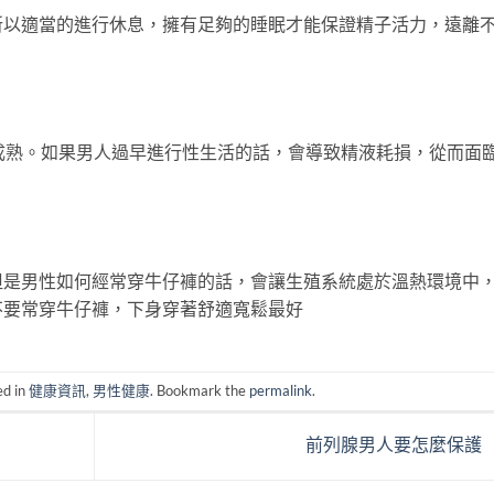
適當的進行休息，擁有足夠的睡眠才能保證精子活力，遠離
熟。如果男人過早進行性生活的話，會導致精液耗損，從而面
男性如何經常穿牛仔褲的話，會讓生殖系統處於溫熱環境中
不要常穿牛仔褲，下身穿著舒適寬鬆最好
ed in
健康資訊
,
男性健康
. Bookmark the
permalink
.
前列腺男人要怎麼保護