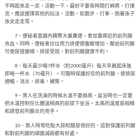
不時起來走一走，活動一下，最好不要長時間打麻將、打撲
克。應該選擇其他的玩法、活動，如散步、打拳、抱著孫子
孫女走走等。
7、便秘者直腸內積聚大量糞便，會加重鄰近的前列腺
充血。同時，便秘者往往用力排便使腹壓增加，壓迫前列腺
可使尿道變細，排尿受阻，對前列腺健康不利。
8、每天最少喝7杯水（約2000毫升）每天早晨起床後
即喝一杯水（70毫升）。可隨時保護好您的前列腺，使排尿
通暢，消炎，排毒，補腎。
9、男人在洗澡的時候水溫不要過高，盆浴時也一定要
把水溫控制在比體溫稍高的前提下坐浴。太高的溫度是殺精
和誘發前列腺炎的兇手。
10、男人時常吃點大蒜和醋是很好的，這對保護前列腺
和對前列腺的細菌滅殺都有好處。