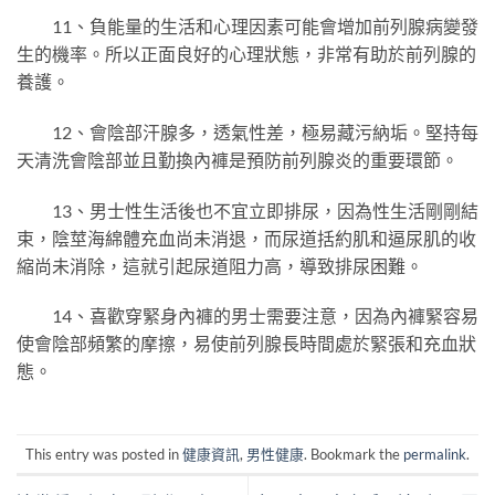
11、負能量的生活和心理因素可能會增加前列腺病變發
生的機率。所以正面良好的心理狀態，非常有助於前列腺的
養護。
12、會陰部汗腺多，透氣性差，極易藏污納垢。堅持每
天清洗會陰部並且勤換內褲是預防前列腺炎的重要環節。
13、男士性生活後也不宜立即排尿，因為性生活剛剛結
束，陰莖海綿體充血尚未消退，而尿道括約肌和逼尿肌的收
縮尚未消除，這就引起尿道阻力高，導致排尿困難。
14、喜歡穿緊身內褲的男士需要注意，因為內褲緊容易
使會陰部頻繁的摩擦，易使前列腺長時間處於緊張和充血狀
態。
This entry was posted in
健康資訊
,
男性健康
. Bookmark the
permalink
.