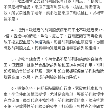
3、吃些補腎之品對前列腺很有好處。南瓜子、核桃仁
不僅是補腎佳品，南瓜子還有利尿功能，核桃仁有潤便功
效，所以男性到了老年，應多吃點南瓜子和核桃仁，以補腎
氣不足。
4、戒菸。吸煙者的前列腺疾病患病率比不吸煙者高1～
2倍。香煙中的菸鹼、焦油、尼古丁、亞硝胺類等有毒物質
能干擾支配血管的
神經
功能，影響前列腺的血液循環，從而
導致前列腺充血。其有毒物質還可直接毒害前列腺組織。
5、少吃辛辣食品。辛辣食品不是前列腺疾病的直接病
因，但酒類、辣椒等食品對前列腺和尿道有刺激作用，可引
起短暫的會陰部不舒服，還可引起血管擴張促使前列腺和膀
胱頸充血、水腫，造成前列腺的抵抗力降低。
6、避免久坐，包括長時間騎自行車、駕駛摩托車和汽
車。坐位使血液循環變慢，尤其是會陰部，導致前列腺慢性
充血瘀血，局部代謝產物堆積，前列腺腺管阻塞，腺液排泄
不暢，導致慢性前列腺炎的發生。打麻將、打撲克的中間要