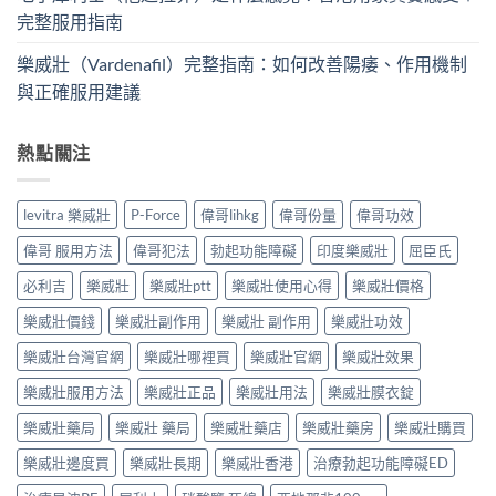
完整服用指南
樂威壯（Vardenafil）完整指南：如何改善陽痿、作用機制
與正確服用建議
熱點關注
levitra 樂威壯
P-Force
偉哥lihkg
偉哥份量
偉哥功效
偉哥 服用方法
偉哥犯法
勃起功能障礙
印度樂威壯
屈臣氏
必利吉
樂威壯
樂威壯ptt
樂威壯使用心得
樂威壯價格
樂威壯價錢
樂威壯副作用
樂威壯 副作用
樂威壯功效
樂威壯台灣官網
樂威壯哪裡買
樂威壯官網
樂威壯效果
樂威壯服用方法
樂威壯正品
樂威壯用法
樂威壯膜衣錠
樂威壯藥局
樂威壯 藥局
樂威壯藥店
樂威壯藥房
樂威壯購買
樂威壯邊度買
樂威壯長期
樂威壯香港
治療勃起功能障礙ED