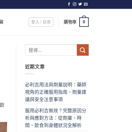
登入 / 註冊
購物車
貨
0
近期文章
必利吉用法與劑量說明：藥師
視角的正確服用指南、劑量建
議與安全注意事項
飲
服用必利吉無效？完整原因分
析與應對方法：從劑量、時
間、飲食到身體狀況全解析