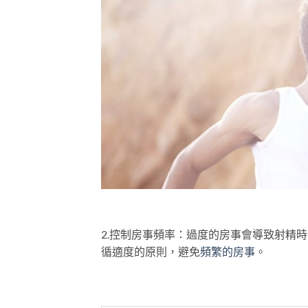
2.控制房事頻率：過度的房事會導致射精
循適度的原則，避免
頻繁的房事
。