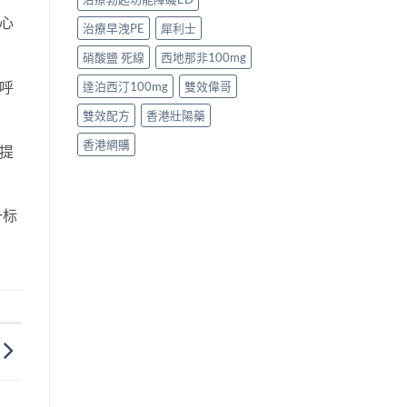
心
治療早洩PE
犀利士
硝酸鹽 死線
西地那非100mg
呼
達泊西汀100mg
雙效偉哥
雙效配方
香港壯陽藥
香港網購
提
一标