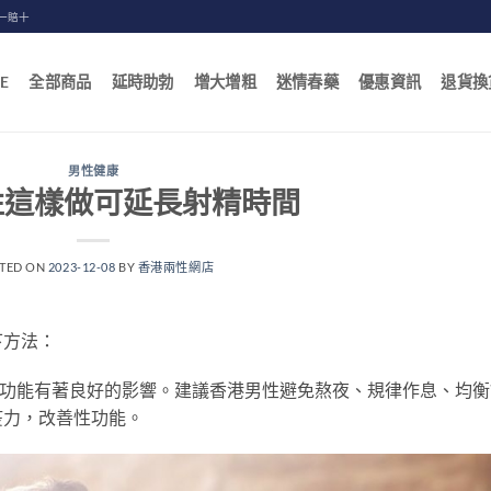
一賠十
E
全部商品
延時助勃
增大增粗
迷情春藥
優惠資訊
退貨換
男性健康
性這樣做可延長射精時間
TED ON
2023-12-08
BY
香港兩性網店
下方法：
性功能有著良好的影響。建議香港男性避免熬夜、規律作息、均衡
疫力，改善性功能。