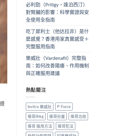
必利勁（Priligy，達泊西汀）
對腎臟的影響：科學實證與安
全使用全指南
吃了犀利士（他达拉非）是什
麼感覺？香港用家真實感受＋
完整服用指南
樂威壯（Vardenafil）完整指
南：如何改善陽痿、作用機制
與正確服用建議
熱點關注
遵
levitra 樂威壯
P-Force
偉哥lihkg
偉哥份量
偉哥功效
偉哥 服用方法
偉哥犯法
勃起功能障礙
印度樂威壯