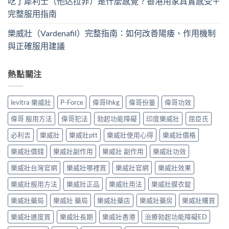
吃了犀利士（他达拉非）是什麼感覺？香港用家真實感受＋
完整服用指南
樂威壯（Vardenafil）完整指南：如何改善陽痿、作用機制
與正確服用建議
熱點關注
levitra 樂威壯
P-Force
偉哥lihkg
偉哥份量
偉哥功效
偉哥 服用方法
偉哥犯法
勃起功能障礙
印度樂威壯
屈臣氏
必利吉
樂威壯
樂威壯ptt
樂威壯使用心得
樂威壯價格
樂威壯價錢
樂威壯副作用
樂威壯 副作用
樂威壯功效
樂威壯台灣官網
樂威壯哪裡買
樂威壯官網
樂威壯效果
樂威壯服用方法
樂威壯正品
樂威壯用法
樂威壯膜衣錠
樂威壯藥局
樂威壯 藥局
樂威壯藥店
樂威壯藥房
樂威壯購買
樂威壯邊度買
樂威壯長期
樂威壯香港
治療勃起功能障礙ED