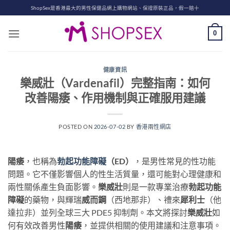
Skip
ShopSex是香港最大的男性保健品網上購物網站、保證原裝正品，假一賠十
to
content
0
健康資訊
樂威壯（Vardenafil）完整指南：如何
改善陽痿、作用機制與正確服用建議
POSTED ON
2026-07-02
BY
香港兩性網店
陽痿
，也稱為
勃起功能障礙
（ED）
，是男性常見的性功能
問題。它不僅影響個人的性生活質量，還可能對心理健康和
兩性關係產生負面影響。
樂威壯
則是一款專業治療
勃起功能
障礙
的藥物，與輝瑞
威而鋼
（西地那非）、禮來
犀利士
（他
達拉非）並列全球三大 PDE5 抑制劑。本文將探討
樂威壯
如
何有效改善男性
陽痿
，並提供相關的使用建議和注意事項。