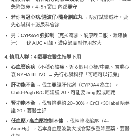
急降致命，4–5h 窗口 內都要守
若你有
冠心病/通波仔/隨身脷底丸
​ → 唔好試樂威壯，要
先心臟科＋泌尿科會診
另：
CYP3A4 強抑制
（克拉霉素、酮康唑口服、濃縮柚
汁）→ 伐 AUC 可飆，濃度過高副作用放大
4. 慎用人群：4 類要在醫生指導下用
心血管疾病
（不穩心絞痛、近 6 個月心梗/中風、嚴重心
衰 NYHA III–IV）→ 先行心臟科評「可唔可以行房」
肝功能不全
​ → 伐主要經肝代謝（CYP3A4 為主），
Child-Pugh B/C 唔建議 20，可能要 5mg 起或唔用
腎功能不全
​ → 伐腎排泄約 20–30%，CrCl <30 label 唔建
議 20，要醫生評
低血壓 / 高血壓控制不佳
​ → 伐輕降收縮壓（4–
6mmHg），若本身血壓波動大或食緊多重降壓藥，要醫
生評