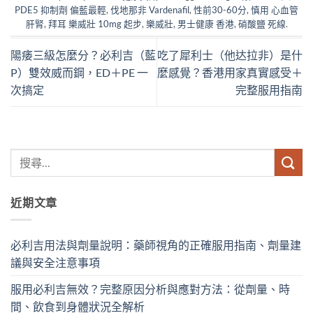
PDE5 抑制劑 偏藍最輕
,
伐地那非 Vardenafil
,
性前30-60分
,
慎用 心血管
肝腎
,
拜耳 樂威壯 10mg 起步
,
樂威壯
,
男士健康 香港
,
硝酸鹽 死線
.
陽痿三級怎麼分？必利吉（藍
吃了犀利士（他达拉非）是什
P）雙效威而鋼，ED＋PE 一
麼感覺？香港用家真實感受＋
次搞定
完整服用指南
近期文章
必利吉用法與劑量說明：藥師視角的正確服用指南、劑量建
議與安全注意事項
服用必利吉無效？完整原因分析與應對方法：從劑量、時
間、飲食到身體狀況全解析