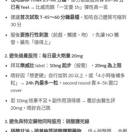
已有 feel
​ → 比威而鋼「一定要 1h」彈性高一丟
建議
首次試取 T-45～60 分鐘最穩
，知咗自己體質可縮到
30 分
服後
要進行性刺激
（前戲、觸摸、吻），先讓 NO 觸
發，藥先「接得上」
2. 避免過量服用：每日最大劑量 20mg
拜耳
樂威壯
​ label：
10mg 起步
（按需），
20mg 為上限
唔好因「想更硬」自行加到 20 以上，或「4 小時後補多
粒」→
24h 內最多一粒
，second round 靠 4–5h 窗口
cover
若 10mg 效果不足＋副作用頂得順 → 覆診由醫生評
20mg，唔好自己跳
3. 避免與特定藥物同時服用：硝酸鹽死線
硝酸甘油、硝普鈉等硝酸鹽類藥物
​ → 伐＋硝酸鹽 → 血壓