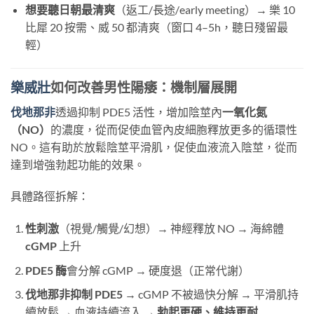
想要聽日朝最清爽
（返工/長途/early meeting）→ 樂 10
比犀 20 按需、威 50 都清爽（窗口 4–5h，聽日殘留最
輕）
樂威壯
如何改善男性陽痿：機制層展開
伐地那非
透過抑制 PDE5 活性，增加陰莖內
一氧化氮
（NO）
的濃度，從而促使血管內皮細胞釋放更多的循環性
NO。這有助於放鬆陰莖平滑肌，促使血液流入陰莖，從而
達到增強勃起功能的效果。
具體路徑拆解：
性刺激
（視覺/觸覺/幻想）→ 神經釋放 NO → 海綿體
cGMP
​ 上升
PDE5 酶
會分解 cGMP → 硬度退（正常代謝）
伐地那非抑制 PDE5
​ → cGMP 不被過快分解 → 平滑肌持
續放鬆 → 血液持續流入 →
勃起更硬、維持更耐