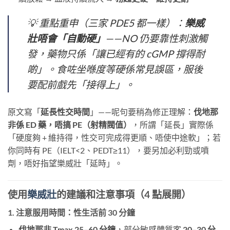
💡 重點重申（三家 PDE5 都一樣）：
樂威
壯唔會「自動硬」
——NO 仍要靠性刺激觸
發，藥物只係「讓已經有的 cGMP 撐得耐
啲」。食咗坐喺度等硬係常見誤區，服後
要配前戲先「接得上」。
原文寫「
延長性交時間
」——呢句要稍為修正理解：
伐地那
非係 ED 藥，唔搞 PE（射精閥值）
，所謂「延長」實際係
「硬度夠 + 維持得，性交可完成得更順、唔使中途軟」；若
你同時有 PE（IELT<2、PEDT≥11），要另加必利勁或噴
劑，唔好指望樂威壯「延時」。
使用
樂威壯
的建議和注意事項（4 點展開）
1. 注意服用時間：性生活前 30 分鐘
伐地那非 Tmax 25–60 分鐘
，部分敏感體質客
20–30 分