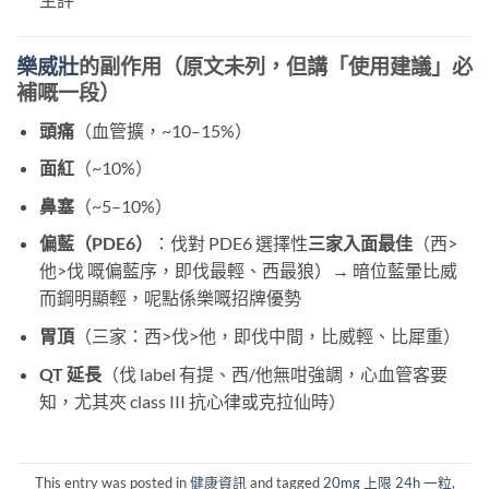
樂威壯
的副作用（原文未列，但講「使用建議」必
補嘅一段）
頭痛
（血管擴，~10–15%）
面紅
（~10%）
鼻塞
（~5–10%）
偏藍（PDE6）
：伐對 PDE6 選擇性
三家入面最佳
（西>
他>伐 嘅偏藍序，即伐最輕、西最狼）→ 暗位藍暈比威
而鋼明顯輕，呢點係樂嘅招牌優勢
胃頂
（三家：西>伐>他，即伐中間，比威輕、比犀重）
QT 延長
（伐 label 有提、西/他無咁強調，心血管客要
知，尤其夾 class III 抗心律或克拉仙時）
This entry was posted in
健康資訊
and tagged
20mg 上限 24h 一粒
,