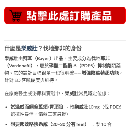
什麼是
樂威壯
？伐地那非的身份
樂威壯
由
拜耳（Bayer）
出品，主要成分為
伐地那非
（Vardenafil）
，屬於
磷酸二酯酶-5（PDE5）抑制劑
類藥
物。它的設計目標很單一也很明確——
增強陰莖勃起功能
，
針對 ED 客嘅硬度與維持。
在家庭醫生或泌尿科實戰中，
樂威壯
常見嘅定位係：
試過威而鋼偏藍煩/胃頂狼
​ → 轉
樂威壯
10mg（伐 PDE6
選擇性最佳，偏藍三家最輕）
想要起效略快過威（20–30 分有 feel）
​ → 樂 10 合