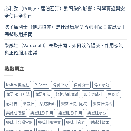
必利勁（Priligy，達泊西汀）對腎臟的影響：科學實證與安
全使用全指南
吃了犀利士（他达拉非）是什麼感覺？香港用家真實感受＋
完整服用指南
樂威壯（Vardenafil）完整指南：如何改善陽痿、作用機制
與正確服用建議
熱點關注
levitra 樂威壯
P-Force
偉哥lihkg
偉哥份量
偉哥功效
偉哥 服用方法
偉哥犯法
勃起功能障礙
印度樂威壯
屈臣氏
必利吉
樂威壯
樂威壯ptt
樂威壯使用心得
樂威壯價格
樂威壯價錢
樂威壯副作用
樂威壯 副作用
樂威壯功效
樂威壯台灣官網
樂威壯哪裡買
樂威壯官網
樂威壯效果